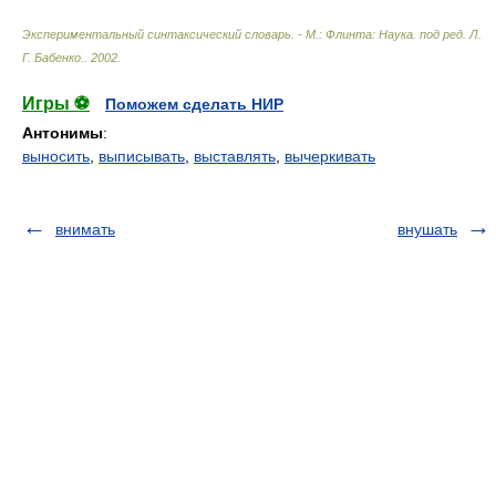
Экспериментальный синтаксический словарь. - М.: Флинта: Наука
.
под ред. Л.
Г. Бабенко.
.
2002
.
Игры ⚽
Поможем сделать НИР
Антонимы
:
выносить
,
выписывать
,
выставлять
,
вычеркивать
внимать
внушать