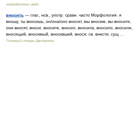
непредметных имён
вносить
— глаг., нсв., употр. сравн. часто Морфология: я
вношу, ты вносишь, он/она/оно вносит, мы вносим, вы вносите,
они вносят, вноси, вносите, вносил, вносила, вносило, вносили,
вносящий, вносимый, вносивший, внося; св. внести; сущ …
Толковый словарь Дмитриева